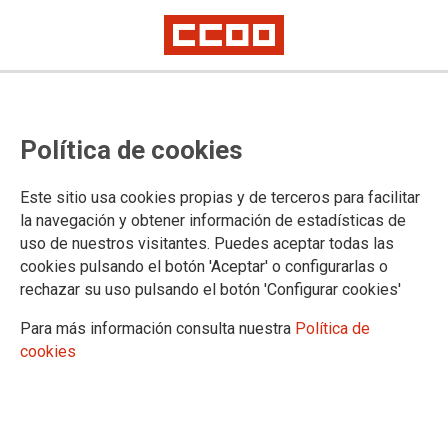
INFORMACIÓN
Política de cookies
Información previa al congreso
Información día 1
Este sitio usa cookies propias y de terceros para facilitar
Información día 2
la navegación y obtener información de estadísticas de
Información día 3
uso de nuestros visitantes. Puedes aceptar todas las
Ejecutiva entrante
cookies pulsando el botón 'Aceptar' o configurarlas o
rechazar su uso pulsando el botón 'Configurar cookies'
Para más información consulta nuestra
Política de
DOCUMENTOS
cookies
Documentos congresuales